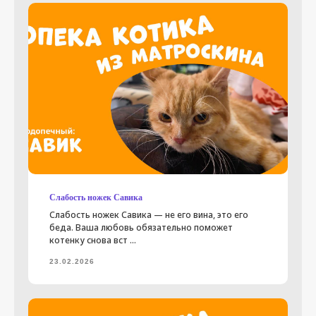
Владельцам
Как мы работаем
Программы фонда
Документация
Помочь фонду
Вконтакте
Телеграм
Слабость ножек Савика
помочь
Слабость ножек Савика — не его вина, это его
беда. Ваша любовь обязательно поможет
котенку снова вст ...
Дизайн
и разработка сайта
23.02.2026