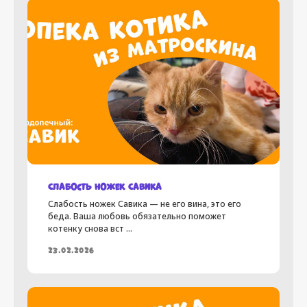
нужна помощь
ищут дом
Новости
Владельцам
Слабость ножек Савика
Слабость ножек Савика — не его вина, это его
Как мы работаем
беда. Ваша любовь обязательно поможет
котенку снова вст ...
Программы фонда
23.02.2026
Документация
Помочь фонду