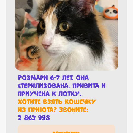
Розмари 6-7 лет, она
стерилизована, привита и
приучена к лотку.
Хотите взять кошечку
из приюта? Звоните:
2 863 998