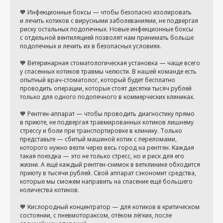
🧡 Инфекционные боксы — чтобы безопасно изолировать
и лечить котиков с вирусными заболеваниями, не подвергая
риску остальных подопечных. Новые инфекционные боксы
с отдельной вентиляцией позволят нам принимать больше
подопечных и лечить их в безопасных условиях.
🧡 Ветеринарная стоматологическая установка — чаще всего
у спасенных котиков травмы челюсти. В нашей команде есть
опытный врач-стоматолог, который будет бесплатно
проводить операции, которые стоят десятки тысяч рублей
только для одного подопечного в коммерческих клиниках.
🧡 Рентген-аппарат — чтобы проводить диагностику прямо
в приюте, не подвергая травмированных котиков лишнему
стрессу и боли при транспортировке в клинику. Только
представьте — сбитый машиной котик с переломами,
которого нужно везти через весь город на рентген. Каждая
такая поездка — это не только стресс, но и риск для его
жизни. А ещё каждый рентген-снимок в ветклинике обходится
приюту в тысячи рублей. Свой аппарат сэкономит средства,
которые мы сможем направить на спасение ещё большего
количества котиков.
🧡 Кислородный концентратор — для котиков в критическом
состоянии, с пневмотораксом, отёком лёгких, после