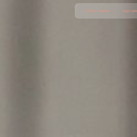
Нужна помощь
ищут дом
Опека
О н