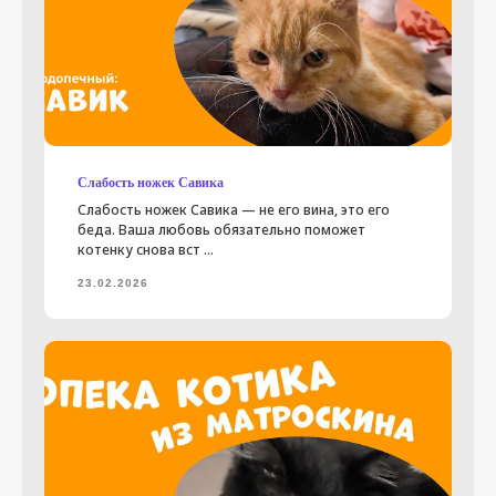
Новости
Владельцам
Как мы работаем
Программы фонда
Документация
Слабость ножек Савика
Слабость ножек Савика — не его вина, это его
Помочь фонду
беда. Ваша любовь обязательно поможет
котенку снова вст ...
Вконтакте
23.02.2026
Телеграм
помочь
Дизайн
и разработка сайта