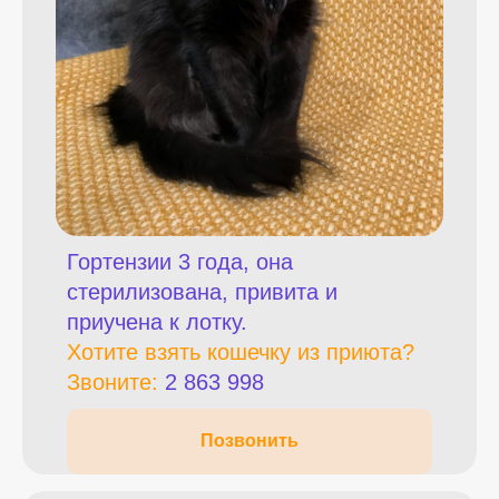
Гортензии 3 года, она
стерилизована, привита и
приучена к лотку.
Хотите взять кошечку из приюта?
Звоните:
2 863 998
Позвонить