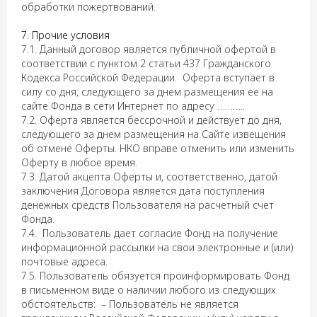
обработки пожертвований.
7. Прочие условия
7.1. Данный договор является публичной офертой в
соответствии с пунктом 2 статьи 437 Гражданского
Кодекса Российской Федерации. Оферта вступает в
силу со дня, следующего за днем размещения ее на
caйтe Фонда в сети Интернет по адресу ………..
7.2. Оферта является бессрочной и действует до дня,
следующего за днем размещения на Сайте извещения
об отмене Оферты. НКО вправе отменить или изменить
Сайт приюта
Оферту в любое время.
7.3. Датой акцепта Оферты и, соответственно, датой
Политика конфиденциальности
заключения Договора является дата поступления
денежных средств Пользователя на расчетный счет
Публичная оферта
Фонда.
7.4. Пользователь дает согласие Фонд на получение
информационной рассылки на свои электронные и (или)
почтовые адреса.
Разработка: madokka
Иллюстрации: katyakatiko
7.5. Пользователь обязуется проинформировать Фонд
в письменном виде о наличии любого из следующих
обстоятельств: – Пользователь не является