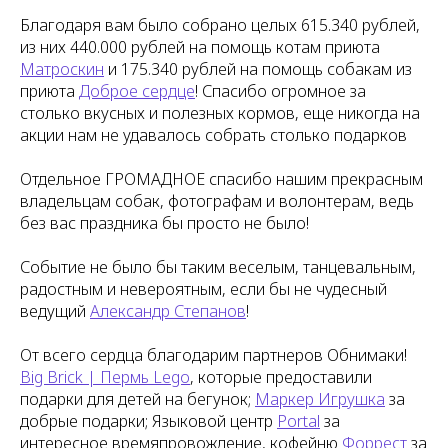
Благодаря вам было собрано целых 615.340 рублей,
из них 440.000 рублей на помощь котам приюта
Матроскин
и 175.340 рублей на помощь собакам из
приюта
Доброе сердце
! Спасибо огромное за
столько вкусных и полезных кормов, еще никогда на
акции нам не удавалось собрать столько подарков
Отдельное ГРОМАДНОЕ спасибо нашим прекрасным
владельцам собак, фотографам и волонтерам, ведь
без вас праздника бы просто не было!
Событие не было бы таким веселым, танцевальным,
радостным и невероятным, если бы не чудесный
ведущий
Александр Степанов
!
От всего сердца благодарим партнеров Обнимаки!
Big Brick | Пермь Lego
, которые предоставили
подарки для детей на бегунок;
Маркер Игрушка
за
добрые подарки; Языковой центр
Portal
за
интересное времяпровождение, кофейню
Форрест
за