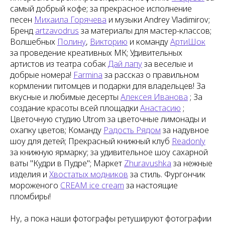
самый добрый кофе; за прекрасное исполнение
песен
Михаила Горячева
и музыки Andrey Vladimirov;
Бренд
artzavodrus
за материалы для мастер-классов;
Волшебных
Полину
,
Викторию
и команду
АртиШок
за проведение креативных МК; Удивительных
артистов из театра собак
Дай лапу
за веселые и
добрые номера!
Farmina
за рассказ о правильном
кормлении питомцев и подарки для владельцев! За
вкусные и любимые десерты
Алексея Иванова
; За
создание красоты всей площадки
Анастасию
;
Цветочную студию Utrom за цветочные лимонады и
охапку цветов; Команду
Радость Рядом
за надувное
шоу для детей; Прекрасный книжный клуб
Readonly
за книжную ярмарку; за удивительное шоу сахарной
ваты "Кудри в Пудре"; Маркет
Zhuravushka
за нежные
изделия и
Хвостатых модников
за стиль. Фургончик
мороженого
CREAM ice cream
за настоящие
пломбиры!
Ну, а пока наши фотографы ретушируют фотографии